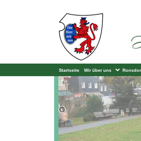
Startseite
Wir über uns
Ronsdorf
HuB Geschichte
Bandwi
Vorstand
LIT.rons
Beisitzer
Jugendf
Gremium der Ronsdorfer V
Walderl
Kontakt
Bandwirk
Mitglied werden
Bücherze
Satzung
Quga