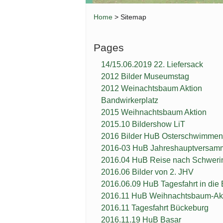
Buch: C
Home
>
Sitemap
Buch: Fl
Spielpla
Pages
Bandwir
14/15.06.2019 22. Liefersack
2012 Bilder Museumstag
2012 Weinachtsbaum Aktion
Bandwirkerplatz
2015 Weihnachtsbaum Aktion
2015.10 Bildershow LiT
2016 Bilder HuB Osterschwimmen
2016-03 HuB Jahreshauptversam
2016.04 HuB Reise nach Schweri
2016.06 Bilder von 2. JHV
2016.06.09 HuB Tagesfahrt in die E
2016.11 HuB Weihnachtsbaum-Ak
2016.11 Tagesfahrt Bückeburg
2016.11.19 HuB Basar