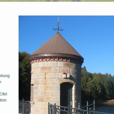
hronik von Ronsdorf
ugziel auf Kurs
tz Horst-Herbergs-Weg
kerbad
mlung
n
ifel
tion