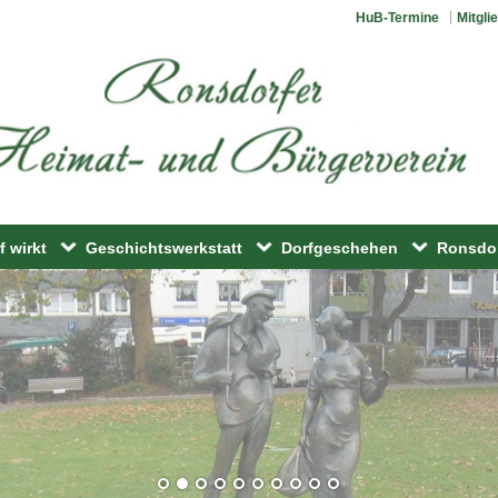
HuB-Termine
Mitgli
 wirkt
Geschichtswerkstatt
Dorfgeschehen
Ronsdo
rkermuseum
Ronsdorfer Geschichte
Ronsdorfer Veranstaltungsk
Ronsdor
dorf
Ronsdorfer Köpfe
Fahrten/Reisen
onds
Stadtbilder und Touristik
Picobello-Tag
ereine
ebnisweg
Historische Stadtrundgänge
Liefersack
erplatz
Ronsdorfer Lexikon
Museumstag
lle
Jugendfahrt
Weinfest