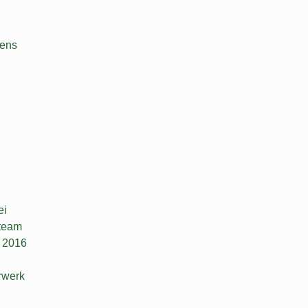
pens
ei
team
n 2016
rwerk