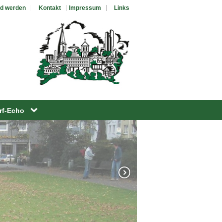
ed werden
Kontakt
Impressum
Links
rf-Echo
alender
f-Echo Archiv