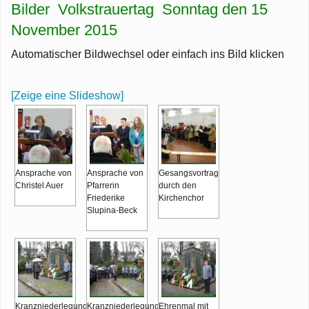
R
Be
Bilder Volkstrauertag Sonntag den 15
G
Dorfgeschehen
J
November 2015
G
R
R
de
Ve
W
Ronsdorf-Echo
K
Automatischer Bildwechsel oder einfach ins Bild klicken
R
R
Ve
Fa
Ba
E
St
Ar
u
K
Pi
[Zeige eine Slideshow]
Bü
To
T
Mi
Q
Hi
w
Li
S
B
S
M
C
R
v
Ansprache von
Ansprache von
Gesangsvortrag
L
J
R
Christel Auer
Pfarrerin
durch den
Friederike
Kirchenchor
We
B
Slupina-Beck
Fl
au
K
Sp
Ho
He
Kranzniederlegung
Kranzniederlegung
Ehrenmal mit
W