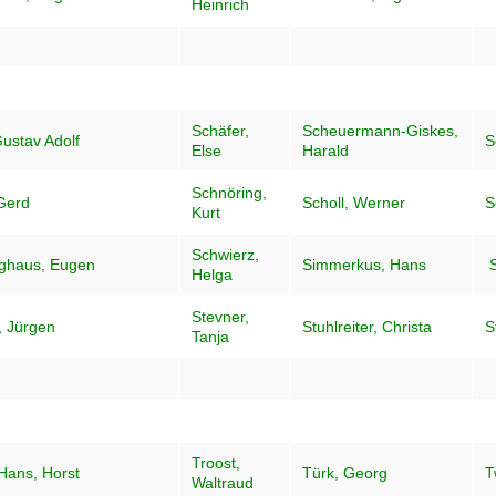
Heinrich
Schäfer,
Scheuermann-Giskes,
Gustav Adolf
S
Else
Harald
Schnöring,
Gerd
Scholl, Werner
S
Kurt
Schwierz,
ghaus, Eugen
Simmerkus, Hans
Helga
Stevner,
, Jürgen
Stuhlreiter, Christa
S
Tanja
Troost,
Hans, Horst
Türk, Georg
T
Waltraud