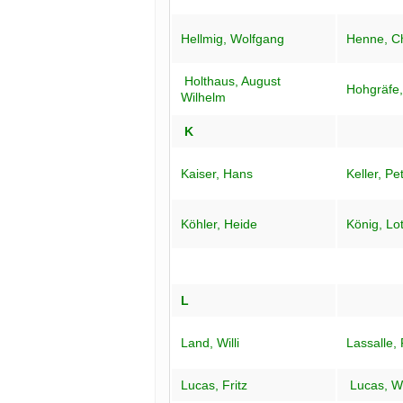
Hellmig, Wolfgang
Henne, Ch
Holthaus, August
Hohgräfe,
Wilhelm
K
Kaiser, Hans
Keller, Pe
Köhler, Heide
König, Lo
L
Land, Willi
Lassalle,
Lucas, Fritz
Lucas, W