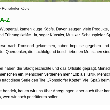
hronik von Ronsdorf
>
Ronsdorfer Köpfe
ugziel auf Kurs
tz Horst-Herbergs-Weg
 A-Z
kerbad
uppertal, kamen kluge Köpfe. Davon zeugen viele Produkte, k
 Führungskräfte. Ja, sogar Künstler, Musiker, Schauspieler, Sp
swo nach Ronsdorf gekommen, haben Impulse gegeben und i
der Querdenker, die nachfolgend beschriebenen Menschen sind 
 haben die Stadtgeschichte und das Ortsbild geprägt. Mensch
itmenschen ein. Menschen verdienen mehr Lob als Kritik. Mensc
trägt diese Serie den Titel „Ronsdorfer Köpfe“. Viel Spaß beim
 handelt, freuen wir uns über Anregungen, aber auch über kon
 wen wir noch porträtieren sollen!