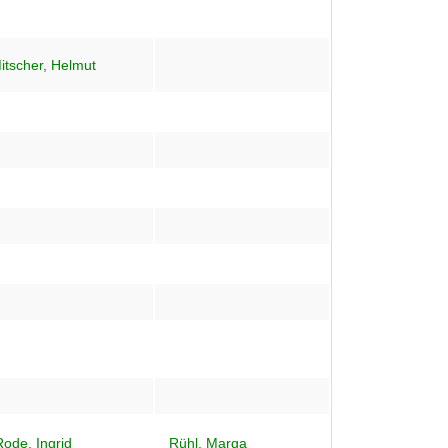
itscher, Helmut
Rode, Ingrid
Rühl, Marga