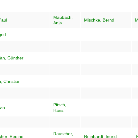
Maubach,
Paul
Mischke, Bernd
M
Anja
grid
an, Günther
 Christian
Pitsch,
win
Hans
Rauscher,
her, Regine
Reinhardt, Ingrid