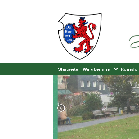
Startseite
Wir über uns
Ronsdorf
HuB Geschichte
Bandwi
Vorstand
LIT.rons
Beisitzer
Jugendf
Gremium der Ronsdorfer V
Walderl
Kontakt
Bandwirk
Mitglied werden
Bücherze
Satzung
Quga