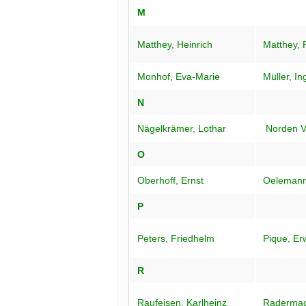
M
Matthey, Heinrich
Matthey, 
Monhof, Eva-Marie
Müller, In
N
Nägelkrämer, Lothar
Norden V
O
Oberhoff, Ernst
Oelemann,
P
Peters, Friedhelm
Pique, Er
R
Raufeisen, Karlheinz
Radermac