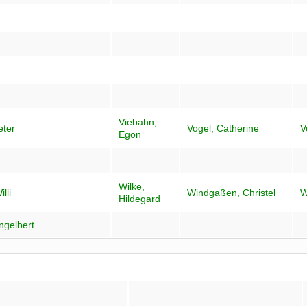
Viebahn,
eter
Vogel, Catherine
V
Egon
Wilke,
lli
Windgaßen, Christel
W
Hildegard
ngelbert