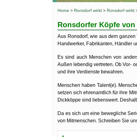
Buch: C
Home
>
Ronsdorf wirkt
>
Ronsdorf wirkt
Buch: Fl
Spielpla
Ronsdorfer Köpfe von
Bandwir
Aus Ronsdorf, wie aus dem ganzen W
Handwerker, Fabrikanten, Händler und
Es sind auch Menschen von ander
Außen lebendig vertreten. Ob Vor- o
und ihre Verdienste bewahren.
Menschen haben Talent(e). Menschen
setzen sich ehrenamtlich für ihre M
Dickköppe sind liebenswert. Deshalb 
Da es sich um eine bewegliche Serie
von Mitmenschen. Schreiben Sie uns,
A