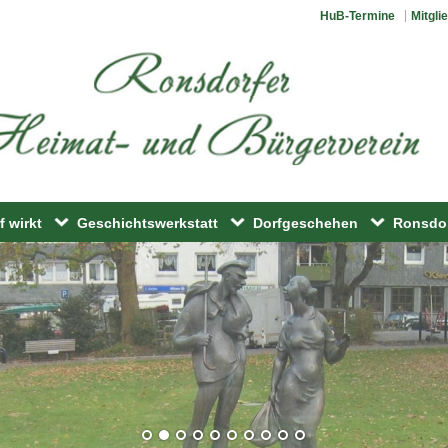
HuB-Termine
Mitgli
 wirkt
Geschichtswerkstatt
Dorfgeschehen
Ronsdo
rkermuseum
Ronsdorfer Geschichte
Ronsdorfer Veranstaltungsk
Ronsdor
dorf
Ronsdorfer Köpfe
Fahrten/Reisen
onds
Stadtbilder und Touristik
Picobello-Tag
ereine
ebnisweg
Historische Stadtrundgänge
Liefersack
erplatz
Ronsdorfer Lexikon
Museumstag
lle
Jugendfahrt
Weinfest