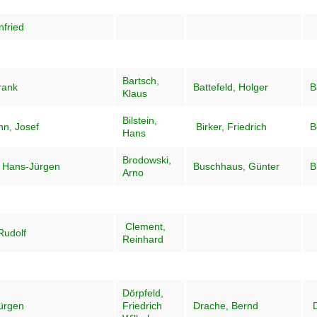
nfried
Bartsch,
rank
Battefeld, Holger
B
Klaus
Bilstein,
n, Josef
Birker, Friedrich
B
Hans
Brodowski,
, Hans-Jürgen
Buschhaus, Günter
B
Arno
Clement,
Rudolf
Reinhard
Dörpfeld,
Jürgen
Friedrich
Drache, Bernd