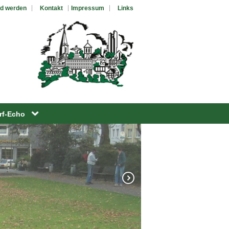
ed werden
Kontakt
Impressum
Links
rf-Echo
alender
f-Echo Archiv