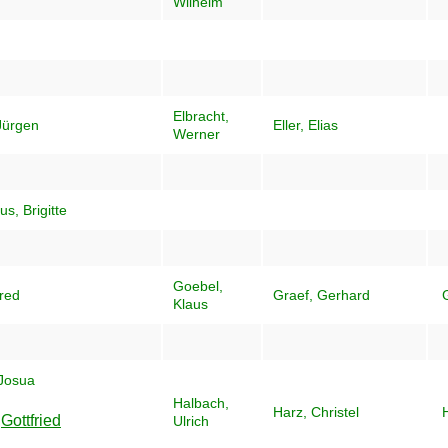
Wilhelm
Elbracht,
 Jürgen
Eller, Elias
Werner
s, Brigitte
Goebel,
fred
Graef, Gerhard
Klaus
Josua
Halbach,
Harz, Christel
Gottfried
Ulrich