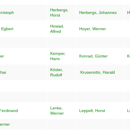
Herbergs,
ristoph
Herbergs, Johannes
H
Horst
Howad,
 Egbert
Hoyer, Werner
Alfred
Kemper,
ter
Konrad, Günter
K
Hans
Köster,
thar
Krusenotto, Harald
Rudolf
Lenke,
 Ferdinand
Leppelt, Horst
L
Werner
erner