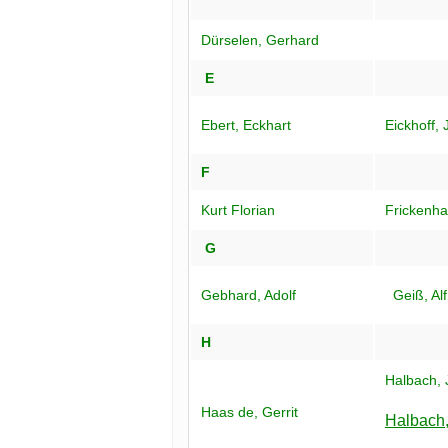
Dürselen, Gerhard
E
Ebert, Eckhart
Eickhoff,
F
Kurt Florian
Frickenhau
G
Gebhard, Adolf
Geiß, Al
H
Halbach, 
Haas de, Gerrit
Halbach,