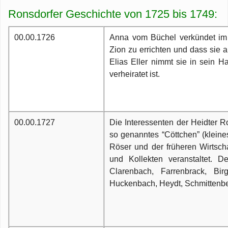
Z
wi
Ronsdorfer Geschichte von 1725 bis 1749:
H
Dorfgeschehen
Ge
G
Z
B
Ronsdorf-Echo
00.00.1726
Anna vom Büchel verkündet im 
R
V
D
LI
Z
G
Zion zu errichten und dass sie
Be
R
Elias Eller nimmt sie in sein H
J
R
R
Ve
E
verheiratet ist.
K
G
W
de
Fa
R
St
R
Ba
E
u
Ve
Pi
Ar
To
T
Bü
00.00.1727
Die Interessenten der Heidter 
K
Hi
Li
so genanntes “Cöttchen” (klein
Q
S
Mi
Röser und der früheren Wirtscha
w
M
B
R
und Kollekten veranstaltet. D
C
L
S
J
Clarenbach, Farrenbrack, Bir
v
R
Huckenbach, Heydt, Schmittenber
We
B
Fl
au
K