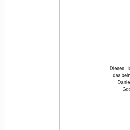
Dieses Ha
das beim
Danie
Got