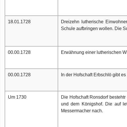
Sp
Ho
He
18.01.1728
Dreizehn lutherische Einwohner
W
Schule aufbringen wollen. Die S
B
00.00.1728
Erwähnung einer lutherischen W
00.00.1728
In der Hofschaft Erbschlö gibt e
Um 1730
Die Hofschaft Ronsdorf besteht
und dem Königshof. Die auf le
Messermacher nach.