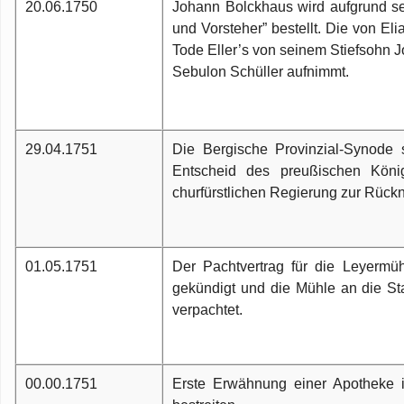
20.06.1750
Johann Bolckhaus wird aufgrund se
und Vorsteher” bestellt. Die von E
Sp
Ho
Tode Eller’s von seinem Stiefsohn J
He
Sebulon Schüller aufnimmt.
W
B
29.04.1751
Die Bergische Provinzial-Synode 
Entscheid des preußischen Köni
churfürstlichen Regierung zur Rüc
01.05.1751
Der Pachtvertrag für die Leyermü
gekündigt und die Mühle an die Sta
verpachtet.
00.00.1751
Erste Erwähnung einer Apotheke i