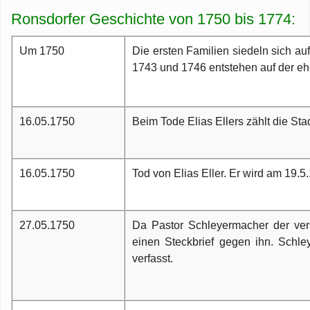
Z
wi
Ronsdorfer Geschichte von 1750 bis 1774:
H
Dorfgeschehen
Ge
G
Z
B
Ronsdorf-Echo
Um 1750
Die ersten Familien siedeln sich au
R
V
D
LI
Z
G
1743 und 1746 entstehen auf der e
Be
R
J
R
R
Ve
E
K
G
W
de
Fa
16.05.1750
Beim Tode Elias Ellers zählt die St
R
St
R
Ba
E
u
Ve
Pi
Ar
To
T
Bü
K
16.05.1750
Tod von Elias Eller. Er wird am 19.5
Hi
Li
Q
S
Mi
w
M
B
R
C
27.05.1750
Da Pastor Schleyermacher der vers
L
S
J
v
einen Steckbrief gegen ihn. Schley
R
We
verfasst.
B
Fl
au
K