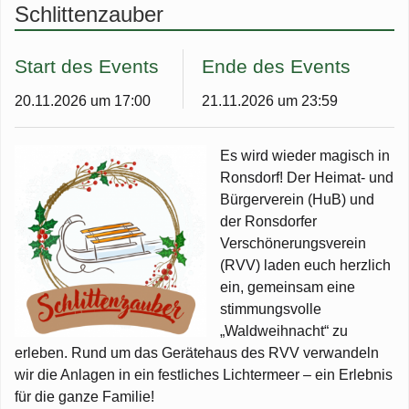
Z
Schlittenzauber
wi
H
Dorfgeschehen
Ge
G
Z
B
Start des Events
Ende des Events
Ronsdorf-Echo
R
V
D
LI
Z
G
20.11.2026 um 17:00
21.11.2026 um 23:59
Be
R
J
R
R
Ve
E
K
G
W
Es wird wieder magisch in
de
Fa
R
St
R
Ronsdorf! Der Heimat- und
Ba
E
u
Ve
Pi
Ar
Bürgerverein (HuB) und
To
T
Bü
der Ronsdorfer
K
Hi
Li
Verschönerungsverein
Q
S
Mi
(RVV) laden euch herzlich
w
M
B
R
ein, gemeinsam eine
C
L
S
J
stimmungsvolle
v
R
„Waldweihnacht“ zu
We
erleben. Rund um das Gerätehaus des RVV verwandeln
B
wir die Anlagen in ein festliches Lichtermeer – ein Erlebnis
Fl
au
für die ganze Familie!
K