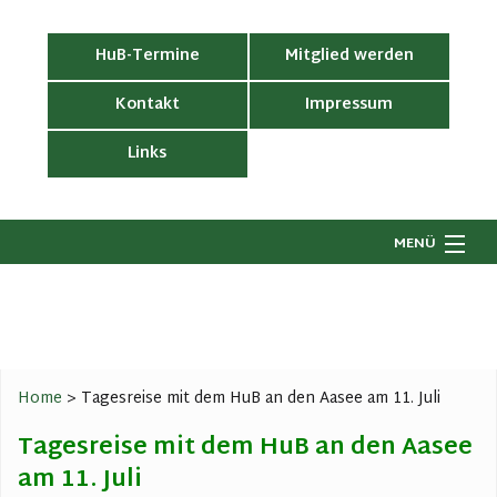
HuB-Termine
Mitglied werden
Kontakt
Impressum
Links
MENÜ
Startseite
Wir über uns
H
G
Ronsdorf wirkt
B
Home
>
Tagesreise mit dem HuB an den Aasee am 11. Juli
V
Geschichtswerkstatt
LI
R
Tagesreise mit dem HuB an den Aasee
Be
G
Dorfgeschehen
J
am 11. Juli
G
R
R