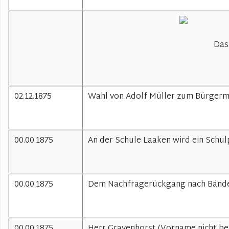
B
Das
02.12.1875
Wahl von Adolf Müller zum Bürgerme
00.00.1875
An der Schule Laaken wird ein Schulp
00.00.1875
Dem Nachfragerückgang nach Bändern
00.00.1875
Herr Gravenhorst (Vorname nicht bek