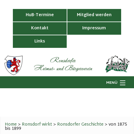
HuB-Termine
Mitglied werden
Kontakt
Impressum
Links
MENÜ
Startseite
Wir über uns
H
G
Ronsdorf wirkt
B
Home
>
Ronsdorf wirkt
>
Ronsdorfer Geschichte
>
von 1875
V
bis 1899
Geschichtswerkstatt
LI