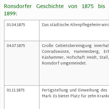
R
Be
G
Ronsdorfer Geschichte von 1875 bis
Dorfgeschehen
J
G
R
1899:
R
d
V
W
Ronsdorf-Echo
K
R
R
V
F
01.04.1875
Das städtische Altenpflegeheim wir
B
E
St
Ar
u
K
Pi
B
To
T
Mi
Q
Hi
w
Li
04.07.1875
Große Gebietsbereinigung innerhal
S
B
Conradswüste, Hammesberg, Erbs
S
M
C
R
Käshammer, Hofschaft Heidt, Stall
v
L
J
Ronsdorf umgemeindet.
R
W
B
Fl
a
K
01.11.1875
Fertigstellung und Einweihung des
Sp
Mark. Es bietet Platz für zehn Kran
Ho
H
W