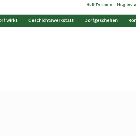
HuB-Termine
Mitglied 
rf wirkt
Geschichtswerkstatt
Dorfgeschehen
Ron
irkermuseum
Ronsdorfer Geschichte
Ronsdorfer Veranstaltu
Ron
nsdorf
Ronsdorfer Köpfe
Fahrten/Reisen
dfonds
Stadtbilder und Touristik
Picobello-Tag
r Vereine
rlebnisweg
Historische Stadtrundgänge
Liefersack
rkerplatz
Ronsdorfer Lexikon
Museumstag
zelle
Jugendfahrt
Weinfest
Chronik von Ronsdorf
Flugziel auf Kurs
latz Horst-Herbergs-Weg
irkerbad