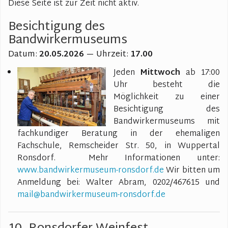
Z
Diese Seite ist zur Zeit nicht aktiv.
wi
H
Dorfgeschehen
G
Besichtigung des
G
Z
B
Ronsdorf-Echo
Bandwirkermuseums
R
V
D
LI
Z
G
Datum:
20.05.2026
— Uhrzeit:
17.00
Be
R
J
R
R
V
E
Jeden
Mittwoch
ab 17:00
K
G
W
Uhr besteht die
d
F
R
St
R
Möglichkeit zu einer
B
E
u
V
Pi
Ar
Besichtigung des
To
T
B
Bandwirkermuseums mit
K
Hi
Li
fachkundiger Beratung in der ehemaligen
Q
S
Mi
Fachschule, Remscheider Str. 50, in Wuppertal
w
M
B
R
Ronsdorf. Mehr Informationen unter:
C
L
S
J
www.bandwirkermuseum-ronsdorf.de
Wir bitten um
v
R
Anmeldung bei: Walter Abram, 0202/467615 und
W
mail@bandwirkermuseum-ronsdorf.de
B
Fl
a
K