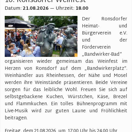
10. Ronsdorfer Weinfest
Datum:
21.08.2026
— Uhrzeit:
18.00
Sp
Ho
Der Ronsdorfer
H
Heimat- und
W
Bürgerverein e.V.
B
und der
Förderverein
„Bandwirker-Bad“
organisieren wieder gemeinsam das Weinfest im
Herzen von Ronsdorf auf dem „Bandwirkerplatz“.
Weinhändler aus Rheinhessen, der Nähe und Mosel
werden ihre Weinstände präsentieren. Beide Vereine
sorgen für das leibliche Wohl. Freuen Sie sich auf
selbstgebackene Kuchen, Würstchen, Käse, Brezel
und Flammkuchen. Ein tolles Bühnenprogramm mit
Live-Musik wird zur guten Laune und Fröhlichkeit
beitragen.
Freitag, dem
21.08.2026 um
17.00 Uhr bis 24.00 Uhr