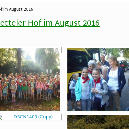
Chronik von Ronsdorf
of im August 2016
Flugziel auf Kurs
latz Horst-Herbergs-Weg
Ketteler Hof im August 2016
irkerbad