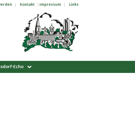
werden
Kontakt
Impressum
Links
sdorf-Echo
ngskalender
sdorf-Echo Archiv