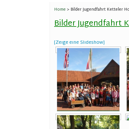
Buch: 
Home
>
Bilder Jugendfahrt Ketteler H
Buch: 
Spielp
Bilder Jugendfahrt 
Bandw
[Zeige eine Slideshow]