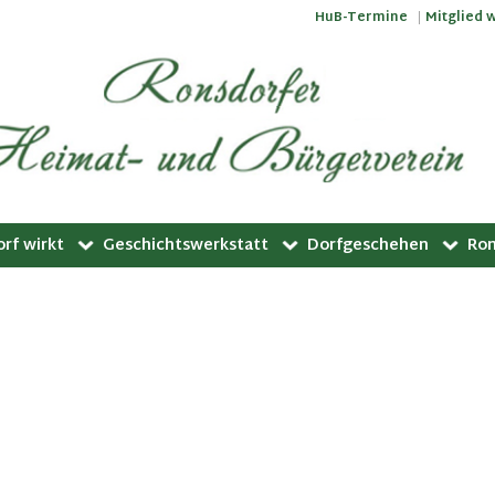
HuB-Termine
Mitglied 
rf wirkt
Geschichtswerkstatt
Dorfgeschehen
Ron
irkermuseum
Ronsdorfer Geschichte
Ronsdorfer Veranstaltu
Ron
nsdorf
Ronsdorfer Köpfe
Fahrten/Reisen
dfonds
Stadtbilder und Touristik
Picobello-Tag
r Vereine
rlebnisweg
Historische Stadtrundgänge
Liefersack
rkerplatz
Ronsdorfer Lexikon
Museumstag
zelle
Jugendfahrt
Weinfest