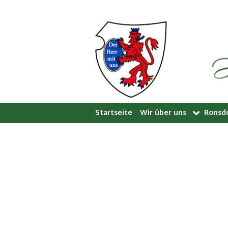
Startseite
Wir über uns
Ronsdo
HuB Geschichte
Bandw
Vorstand
LIT.ro
Beisitzer
Jugen
Gremium der Ronsdorfe
Walde
Kontakt
Bandwi
Mitglied werden
Bücher
Satzung
Quga