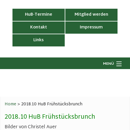
HuB-Termine
Mitglied werden
Kontakt
Impressum
Links
MENÜ
Startseite
Wir über uns
H
G
Ronsdorf wirkt
B
Home
>
2018.10 HuB Frühstücksbrunch
V
Geschichtswerkstatt
LI
R
2018.10 HuB Frühstücksbrunch
Be
G
Dorfgeschehen
J
G
R
Bilder von Christel Auer
R