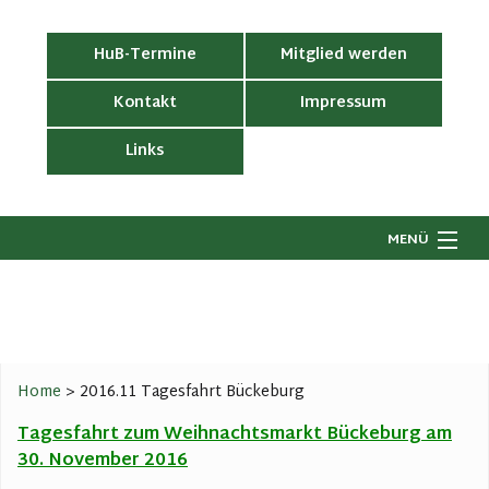
HuB-Termine
Mitglied werden
Kontakt
Impressum
Links
MENÜ
Startseite
Wir über uns
H
G
Ronsdorf wirkt
B
Home
>
2016.11 Tagesfahrt Bückeburg
V
Geschichtswerkstatt
LI
R
Tagesfahrt zum Weihnachtsmarkt Bückeburg am
Be
G
Dorfgeschehen
30. November 2016
J
G
R
R